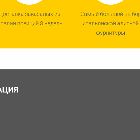
Доставка заказаных из
Самый большой выбо
талии позиций 8 недель
итальянской элитной
фурнитуры
АЦИЯ