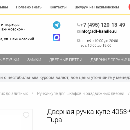
зывы
Полезно знать
Контакты
Шоурум на Нахимовском
+7 (495) 120-13-49
 интерьера
 Нахимовском»
info@sdf-handle.ru
ва, ул. Нахимовский
пн - сб c 10:00 до 20:00
вс c 10:00 до 19:00
ЫЕ РУЧКИ
ЗАМКИ
ДВЕРНЫЕ ПЕТЛИ
ДВЕРНЫЕ ОГРАНИЧ
зи с нестабильным курсом валют, все цены уточняйте у менед
гих до элитных
Ручки-купе для шкафов и раздвижных дверей
Дверная ручка купе 4053-
Tupai