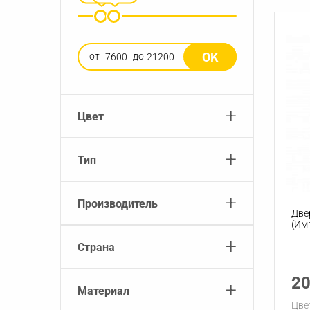
OK
от
до
+
Цвет
+
Тип
+
Производитель
Две
(Имп
+
Страна
20
+
Материал
Цве