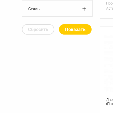
Про
+
Арт
Стиль
Сбросить
Две
(Па