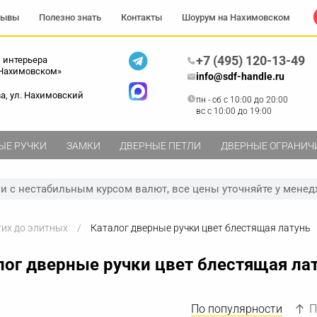
зывы
Полезно знать
Контакты
Шоурум на Нахимовском
+7 (495) 120-13-49
 интерьера
 Нахимовском»
info@sdf-handle.ru
ва, ул. Нахимовский
пн - сб c 10:00 до 20:00
вс c 10:00 до 19:00
ЫЕ РУЧКИ
ЗАМКИ
ДВЕРНЫЕ ПЕТЛИ
ДВЕРНЫЕ ОГРАНИЧ
зи с нестабильным курсом валют, все цены уточняйте у менед
гих до элитных
Каталог дверные ручки цвет блестящая латунь
лог дверные ручки цвет блестящая ла
По популярности
П