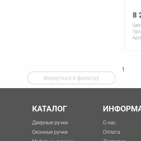
8 
Цве
Про
Арт
1
Вернуться к фильтру
КАТАЛОГ
ИНФОРМ
Дверные ручки
О нас
Оконные ручки
Оплата