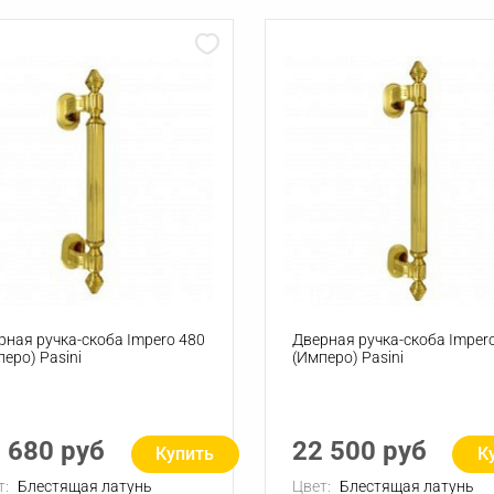
рная ручка-скоба Impero 480
Дверная ручка-скоба Imper
еро) Pasini
(Имперо) Pasini
 680 руб
22 500 руб
Купить
К
т:
Блестящая латунь
Цвет:
Блестящая латунь