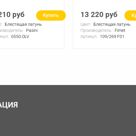
210 руб
13 220 руб
Купить
К
т:
Блестящая латунь
Цвет:
Блестящая латунь
изводитель:
Pasini
Производитель:
Fimet
икул:
0550.OLV
Артикул:
109/269 F01
АЦИЯ