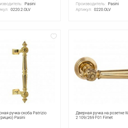
изводитель:
Pasini
Производитель:
Pasini
икул:
0220.2.OLV
Артикул:
0220.OLV
рная ручка-скоба Patrizio
Дверная ручка на розетке W
трицио) Pasini
2 109/269 F01 Fimet