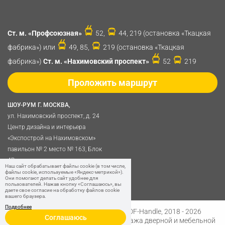
Ст. м. «Профсоюзная»
52,
44, 219 (остановка «Ткацкая
фабрика») или
49, 85,
219 (остановка «Ткацкая
фабрика»)
Ст. м. «Нахимовский проспект»
52
219
Проложить маршрут
ШОУ-РУМ Г. МОСКВА,
ул. Нахимовский проспект, д. 24
Центр дизайна и интерьера
«Экспострой на Нахимовском»
павильон № 2 место № 163, Блок
4B
Наш сайт обрабатывает файлы cookie (в том числе,
Политика обработки
файлы cookie, используемые «Яндекс-метрикой»).
Они помогают делать сайт удобнее для
персональных данных
пользователей. Нажав кнопку «Соглашаюсь», вы
даете свое согласие на обработку файлов cookie
вашего браузера.
Подробнее
Разработано в
Digital Clouds
© SDF-Handle, 2018 - 2026
Соглашаюсь
Интернет-магазин и розничная продажа дверной и мебельной