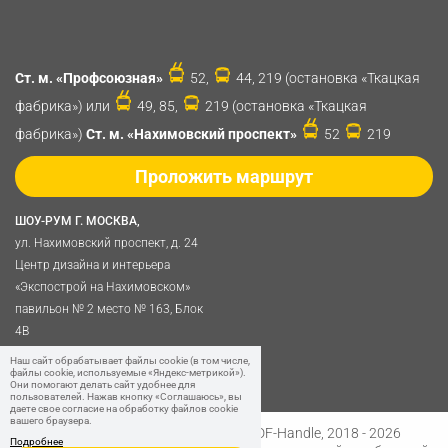
Ст. м. «Профсоюзная»
52,
44, 219 (остановка «Ткацкая
фабрика») или
49, 85,
219 (остановка «Ткацкая
фабрика»)
Ст. м. «Нахимовский проспект»
52
219
Проложить маршрут
ШОУ-РУМ Г. МОСКВА,
ул. Нахимовский проспект, д. 24
Центр дизайна и интерьера
«Экспострой на Нахимовском»
павильон № 2 место № 163, Блок
4B
Политика обработки
Наш сайт обрабатывает файлы cookie (в том числе,
файлы cookie, используемые «Яндекс-метрикой»).
персональных данных
Они помогают делать сайт удобнее для
пользователей. Нажав кнопку «Соглашаюсь», вы
даете свое согласие на обработку файлов cookie
вашего браузера.
Разработано в
Digital Clouds
© SDF-Handle, 2018 - 2026
Подробнее