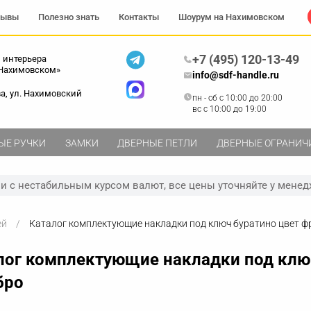
зывы
Полезно знать
Контакты
Шоурум на Нахимовском
+7 (495) 120-13-49
 интерьера
 Нахимовском»
info@sdf-handle.ru
ва, ул. Нахимовский
пн - сб c 10:00 до 20:00
вс c 10:00 до 19:00
ЫЕ РУЧКИ
ЗАМКИ
ДВЕРНЫЕ ПЕТЛИ
ДВЕРНЫЕ ОГРАНИЧ
зи с нестабильным курсом валют, все цены уточняйте у менед
ей
Каталог комплектующие накладки под ключ буратино цвет ф
лог комплектующие накладки под клю
бро