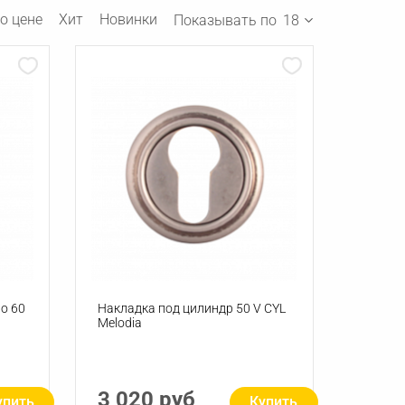
о цене
Хит
Новинки
Показывать по
18
о 60
Накладка под цилиндр 50 V СYL
Melodia
3 020 руб
упить
Купить