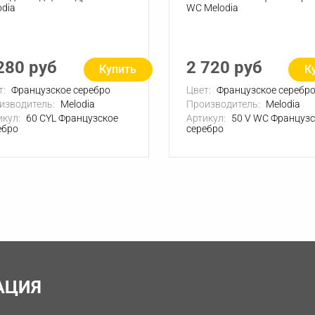
odia
WC Melodia
280 руб
2 720 руб
Купить
К
т:
Французское серебро
Цвет:
Французское серебр
изводитель:
Melodia
Производитель:
Melodia
икул:
60 СYL Французское
Артикул:
50 V WC Французс
ебро
серебро
АЦИЯ