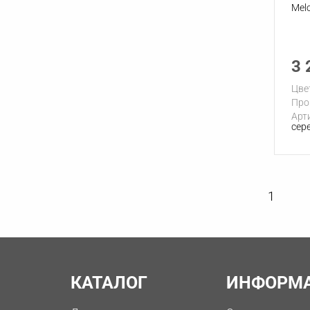
Mel
3 
Цве
Про
Арт
сер
1
КАТАЛОГ
ИНФОРМ