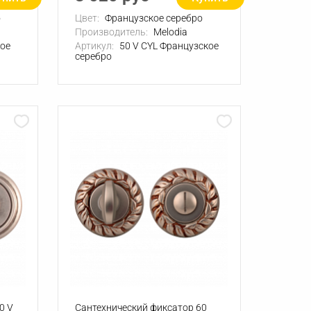
о
Цвет:
Французское серебро
Производитель:
Melodia
ое
Артикул:
50 V СYL Французское
серебро
0 V
Сантехнический фиксатор 60