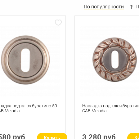
По популярности
П
ладка под ключ буратино 50
Накладка под ключ буратин
AB Melodia
CAB Melodia
580 руб
3 280 руб
Купить
К