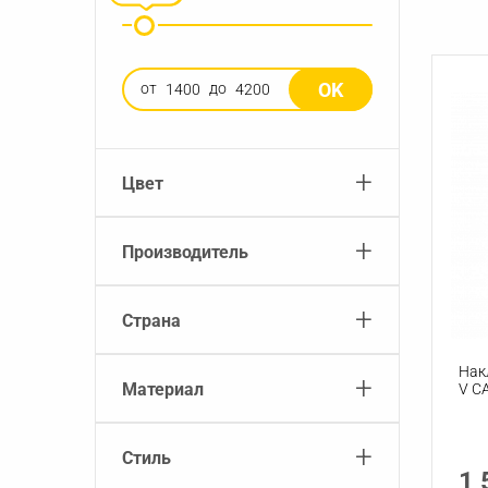
OK
от
до
+
Цвет
+
Производитель
+
Страна
Нак
+
Материал
V C
+
Стиль
1 