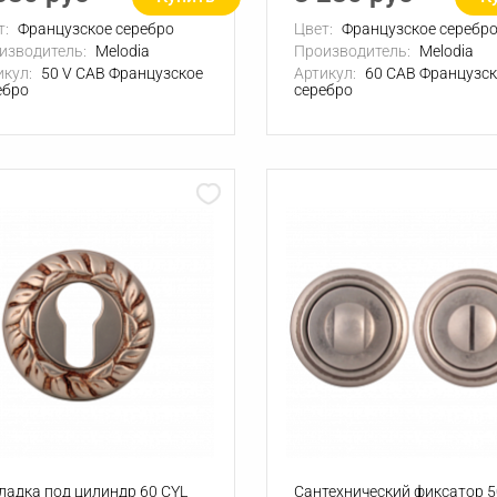
т:
Французское серебро
Цвет:
Французское серебр
изводитель:
Melodia
Производитель:
Melodia
икул:
50 V CAB Французское
Артикул:
60 CAB Французск
ебро
серебро
ладка под цилиндр 60 СYL
Сантехнический фиксатор 5