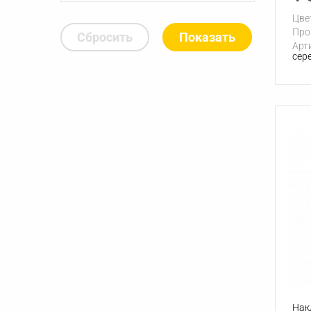
Цве
Про
Сбросить
Арт
сер
Нак