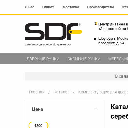
О нас
Оплата
Доставка
Производители
От
Центр дизайна и
«Экспострой на
Шоу-рум г. Моск
проспект, д. 24
ДВЕРНЫЕ РУЧКИ
ОКОННЫЕ РУЧКИ
МЕБЕЛЬН
В свя
Главная
Каталог
Комплектующие для двер
Ката
−
Цена
сере
4200
1400