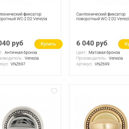
технический фиксатор
Сантехнический фиксатор
оротный WC-2 D2 Venezia
поворотный WC-2 D2 Venez
040 руб
6 040 руб
Купить
К
т:
Античная бронза
Цвет:
Матовая бронза
изводитель:
Venezia
Производитель:
Venezia
икул:
VNZ697
Артикул:
VNZ699