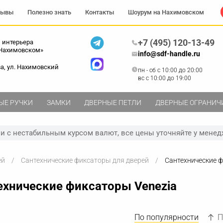
зывы
Полезно знать
Контакты
Шоурум на Нахимовском
+7 (495) 120-13-49
 интерьера
 Нахимовском»
info@sdf-handle.ru
ва, ул. Нахимовский
пн - сб c 10:00 до 20:00
вс c 10:00 до 19:00
ЫЕ РУЧКИ
ЗАМКИ
ДВЕРНЫЕ ПЕТЛИ
ДВЕРНЫЕ ОГРАНИЧ
зи с нестабильным курсом валют, все цены уточняйте у менед
ей
Сантехнические фиксаторы для дверей
Сантехнические ф
ехнические фиксаторы Venezia
По популярности
П