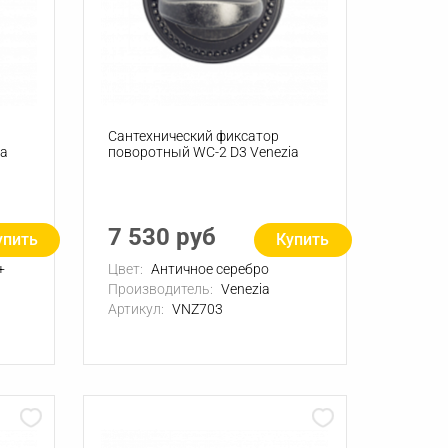
Сантехнический фиксатор
ia
поворотный WC-2 D3 Venezia
7 530 руб
упить
Купить
+
Цвет:
Античное серебро
Производитель:
Venezia
Артикул:
VNZ703