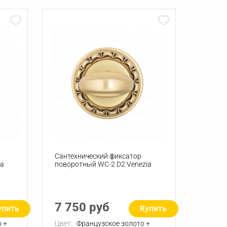
Сантехнический фиксатор
ia
поворотный WC-2 D2 Venezia
7 750 руб
упить
Купить
 +
Цвет:
Французское золото +