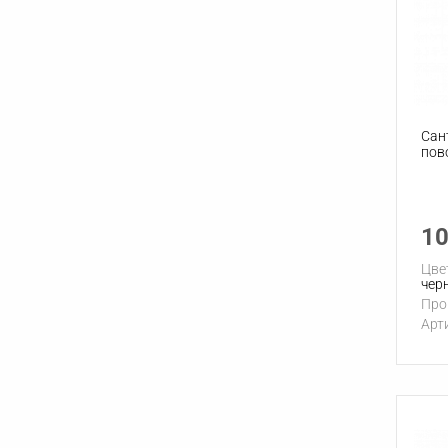
Сан
пов
10
Цве
чер
Про
Арт