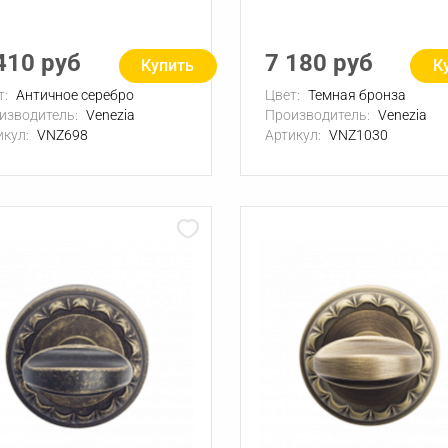
410 руб
7 180 руб
Купить
К
т:
Античное серебро
Цвет:
Темная бронза
изводитель:
Venezia
Производитель:
Venezia
икул:
VNZ698
Артикул:
VNZ1030