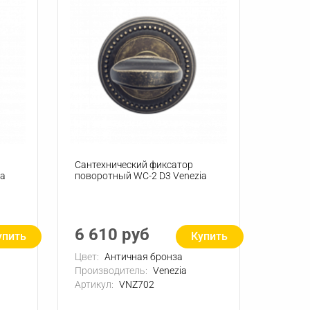
Сантехнический фиксатор
ia
поворотный WC-2 D3 Venezia
6 610 руб
упить
Купить
Цвет:
Античная бронза
Производитель:
Venezia
Артикул:
VNZ702