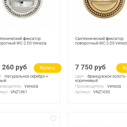
технический фиксатор
Сантехнический фиксатор
оротный WC-2 D3 Venezia
поворотный WC-2 D3 Venez
 260 руб
7 750 руб
Купить
К
т:
Натуральное серебро +
Цвет:
Французское золото 
ный
коричневый
изводитель:
Venezia
Производитель:
Venezia
икул:
VNZ1361
Артикул:
VNZ1033