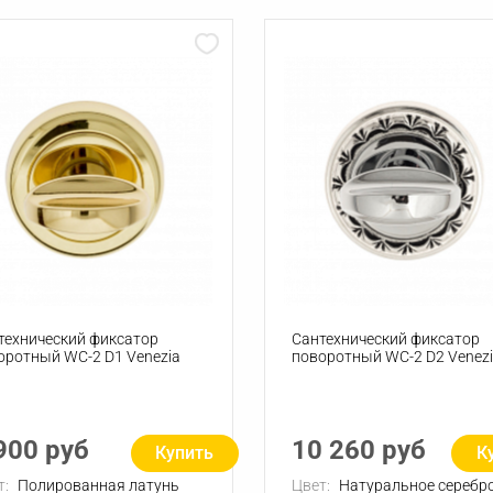
технический фиксатор
Сантехнический фиксатор
оротный WC-2 D1 Venezia
поворотный WC-2 D2 Venez
900 руб
10 260 руб
Купить
К
т:
Полированная латунь
Цвет:
Натуральное серебро