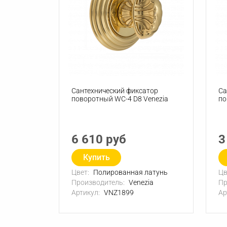
Сантехнический фиксатор
Са
поворотный WC-4 D8 Venezia
по
6 610 руб
3
Купить
Цвет:
Полированная латунь
Цв
Производитель:
Venezia
Пр
Артикул:
VNZ1899
Ар