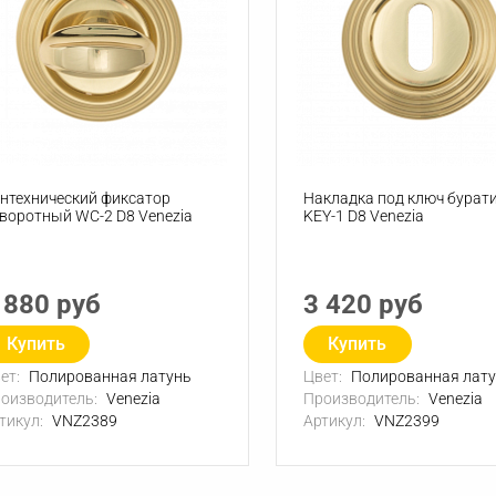
нтехнический фиксатор
Накладка под ключ бурат
воротный WC-2 D8 Venezia
KEY-1 D8 Venezia
 880 руб
3 420 руб
Купить
Купить
ет:
Полированная латунь
Цвет:
Полированная лат
оизводитель:
Venezia
Производитель:
Venezia
тикул:
VNZ2389
Артикул:
VNZ2399