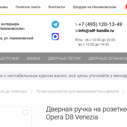
зывы
Полезно знать
Контакты
Шоурум на Нахимовском
+7 (495) 120-13-49
 интерьера
 Нахимовском»
info@sdf-handle.ru
ва, ул. Нахимовский
пн - сб c 10:00 до 20:00
вс c 10:00 до 19:00
ЫЕ РУЧКИ
ЗАМКИ
ДВЕРНЫЕ ПЕТЛИ
ДВЕРНЫЕ ОГРАНИЧ
зи с нестабильным курсом валют, все цены уточняйте у менед
гих до элитных
Ручки на розетке для межкомнатных дверей
Дверная ручка на розетке
Opera D8 Venezia