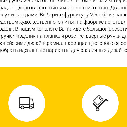
ых ручек Venezia обеспечивает в том числе и матери
бладают долговечностью и износостойкостью. Дверн
лужить годами. Выберите фурнитуру Venezia из наше
едством художественного литья на фабрике изготав
дели. В нашем каталоге Вы найдете большой ассорт
 ручки, изделия на планке и розетке, дверные ручки д
опейскими дизайнерами, а вариации цветового офор
добрать идеальные варианты для различных дизайно