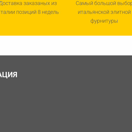
Доставка заказаных из
Самый большой выбо
талии позиций 8 недель
итальянской элитной
фурнитуры
АЦИЯ