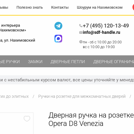
зывы
Полезно знать
Контакты
Шоурум на Нахимовском
+7 (495) 120-13-49
 интерьера
 Нахимовском»
info@sdf-handle.ru
ва, ул. Нахимовский
пн - сб c 10:00 до 20:00
вс c 10:00 до 19:00
ЫЕ РУЧКИ
ЗАМКИ
ДВЕРНЫЕ ПЕТЛИ
ДВЕРНЫЕ ОГРАНИЧ
зи с нестабильным курсом валют, все цены уточняйте у менед
гих до элитных
Ручки на розетке для межкомнатных дверей
Дверная ручка на розетке
Opera D8 Venezia