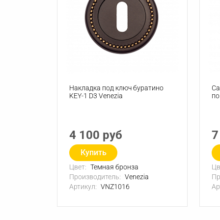
Накладка под ключ буратино
Са
KEY-1 D3 Venezia
по
4 100 руб
7
Купить
Цвет:
Темная бронза
Цв
Производитель:
Venezia
Пр
Артикул:
VNZ1016
Ар