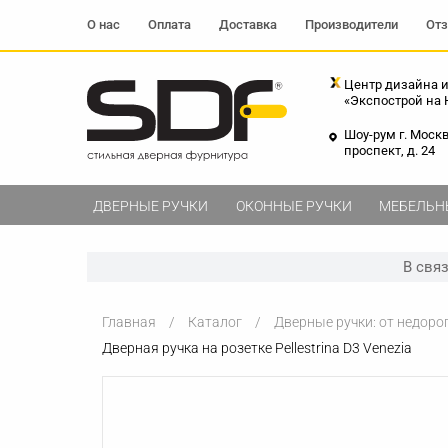
О нас
Оплата
Доставка
Производители
От
Центр дизайна и
«Экспострой на
Шоу-рум г. Моск
проспект, д. 24
ДВЕРНЫЕ РУЧКИ
ОКОННЫЕ РУЧКИ
МЕБЕЛЬН
В свя
Главная
Каталог
Дверные ручки: от недоро
Дверная ручка на розетке Pellestrina D3 Venezia