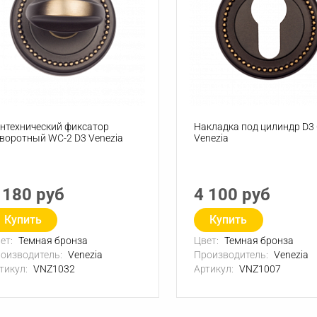
нтехнический фиксатор
Накладка под цилиндр D3 
воротный WC-2 D3 Venezia
Venezia
 180 руб
4 100 руб
Купить
Купить
ет:
Темная бронза
Цвет:
Темная бронза
оизводитель:
Venezia
Производитель:
Venezia
тикул:
VNZ1032
Артикул:
VNZ1007